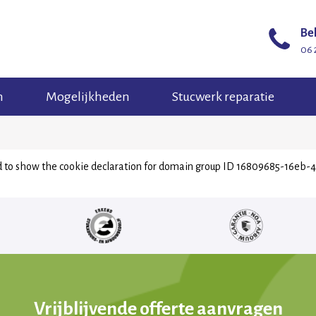
Bel
06 
n
Mogelijkheden
Stucwerk reparatie
show the cookie declaration for domain group ID 16809685-16eb-4ff0
Vrijblijvende offerte aanvragen