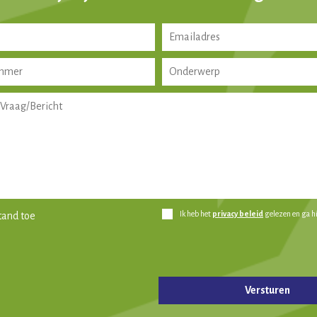
Ik heb het
privacy beleid
gelezen en ga h
tand toe
d leeg te laten.