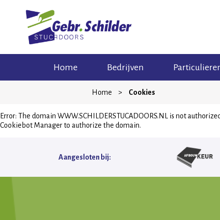
Skip
Home
Bedrijven
Particuliere
to
content
Home
>
Cookies
Error: The domain WWW.SCHILDERSTUCADOORS.NL is not authorized to 
Cookiebot Manager to authorize the domain.
Aangesloten bij: