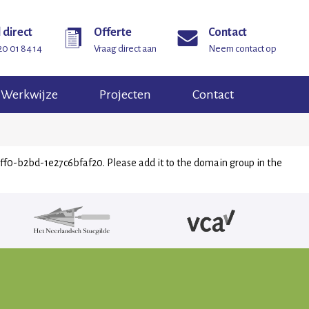
 direct
Offerte
Contact
20 01 84 14
Vraag direct aan
Neem contact op
Werkwijze
Projecten
Contact
-b2bd-1e27c6bfaf20. Please add it to the domain group in the