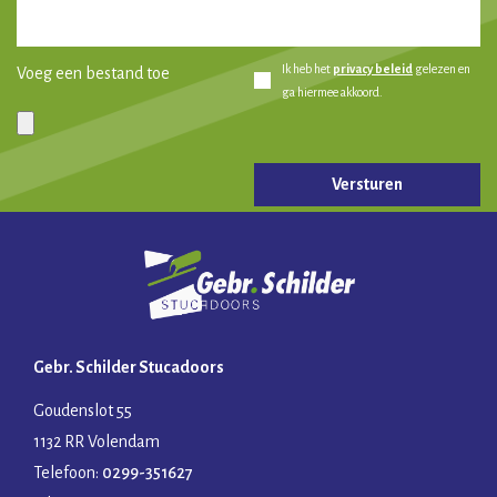
Ik heb het
privacy beleid
gelezen en
Voeg een bestand toe
ga hiermee akkoord.
Gelieve dit veld leeg te laten.
Gebr. Schilder Stucadoors
Goudenslot 55
1132 RR Volendam
Telefoon:
0299-351627