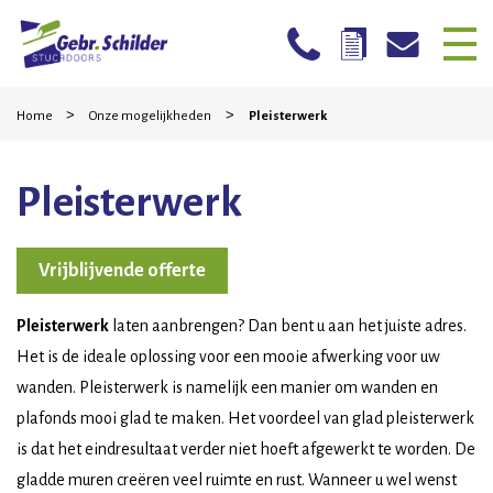
Skip
Home
>
>
to
Home
Onze mogelijkheden
Pleisterwerk
content
Bedrijven
Pleisterwerk
Particulieren
Mogelijkheden
Vrijblijvende offerte
Stucwerk reparatie
Pleisterwerk
laten aanbrengen? Dan bent u aan het juiste adres.
Werkwijze
Het is de ideale oplossing voor een mooie afwerking voor uw
wanden. Pleisterwerk is namelijk een manier om wanden en
Projecten
plafonds mooi glad te maken. Het voordeel van glad pleisterwerk
Contact
is dat het eindresultaat verder niet hoeft afgewerkt te worden. De
gladde muren creëren veel ruimte en rust. Wanneer u wel wenst