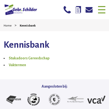
Skip
Home
>
to
Home
Kennisbank
content
Bedrijven
Kennisbank
Particulieren
Mogelijkheden
Stukadoors Gereedschap
Vaktermen
Stucwerk reparatie
Werkwijze
Aangesloten bij:
Projecten
Contact