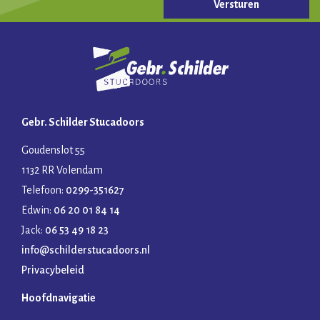
Gelieve dit veld leeg te laten.
Gebr. Schilder Stucadoors
Goudenslot 55
1132 RR Volendam
Telefoon:
0299-351627
Edwin:
06 20 01 84 14
Jack:
06 53 49 18 23
info@schilderstucadoors.nl
Privacybeleid
Hoofdnavigatie