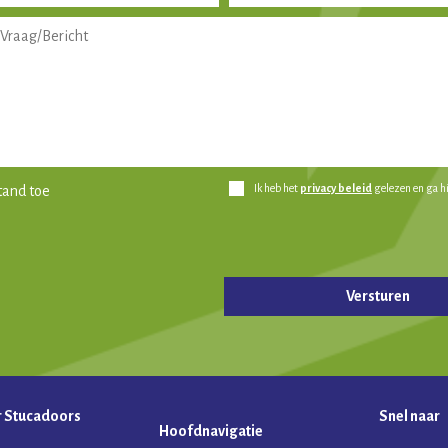
Ik heb het
privacy beleid
gelezen en ga h
tand toe
ld leeg te laten.
r Stucadoors
Snel naar
Hoofdnavigatie