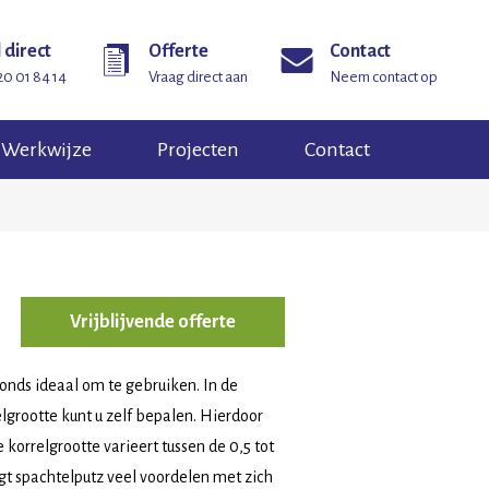
 direct
Offerte
Contact
20 01 84 14
Vraag direct aan
Neem contact op
Werkwijze
Projecten
Contact
Vrijblijvende offerte
fonds ideaal om te gebruiken. In de
elgrootte kunt u zelf bepalen. Hierdoor
 korrelgrootte varieert tussen de 0,5 tot
gt spachtelputz veel voordelen met zich