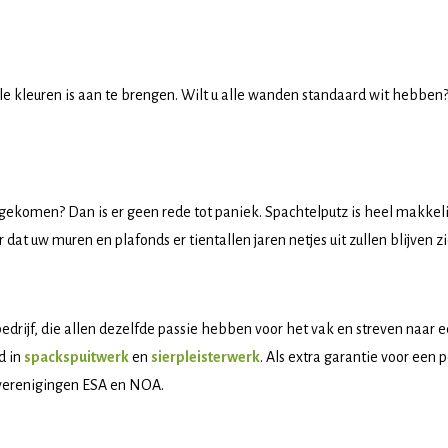
alle kleuren is aan te brengen. Wilt u alle wanden standaard wit hebben?
 gekomen? Dan is er geen rede tot paniek. Spachtelputz is heel makkel
 dat uw muren en plafonds er tientallen jaren netjes uit zullen blijven zi
bedrijf, die allen dezelfde passie hebben voor het vak en streven naar 
d in
spackspuitwerk
en
sierpleisterwerk
. Als extra garantie voor een 
heverenigingen ESA en NOA.