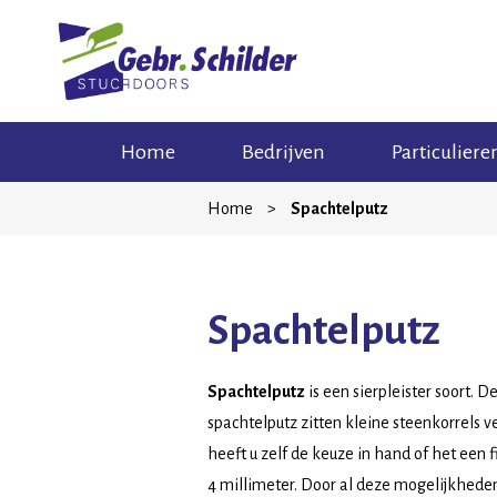
Skip
Home
Bedrijven
Particuliere
to
content
Home
>
Spachtelputz
Spachtelputz
Spachtelputz
is een sierpleister soort. 
spachtelputz zitten kleine steenkorrels v
heeft u zelf de keuze in hand of het een f
4 millimeter. Door al deze mogelijkheden