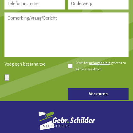
Ik heb het
privacy beleid
gelezen en
Voeg een bestand toe
ga hiermee akkoord.
Gelieve dit veld leeg te laten.