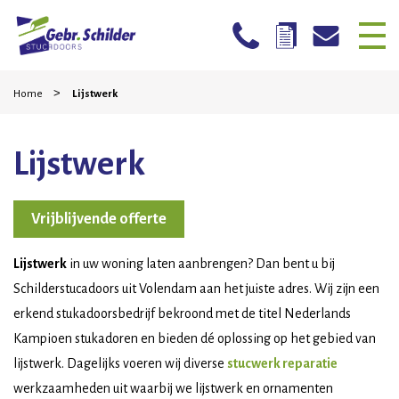
Skip
Home
>
to
Home
Lijstwerk
content
Bedrijven
Lijstwerk
Particulieren
Mogelijkheden
Vrijblijvende offerte
Stucwerk reparatie
Lijstwerk
in uw woning laten aanbrengen? Dan bent u bij
Werkwijze
Schilderstucadoors uit Volendam aan het juiste adres. Wij zijn een
erkend stukadoorsbedrijf bekroond met de titel Nederlands
Projecten
Kampioen stukadoren en bieden dé oplossing op het gebied van
Contact
lijstwerk. Dagelijks voeren wij diverse
stucwerk reparatie
werkzaamheden uit waarbij we lijstwerk en ornamenten