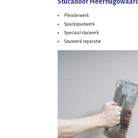
Stucadoor Heerhugowaard
Pleisterwerk
Spackspuitwerk
Speciaal stucwerk
Stucwerk reparatie