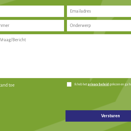
Ik heb het
privacy beleid
gelezen en ga h
tand toe
d leeg te laten.