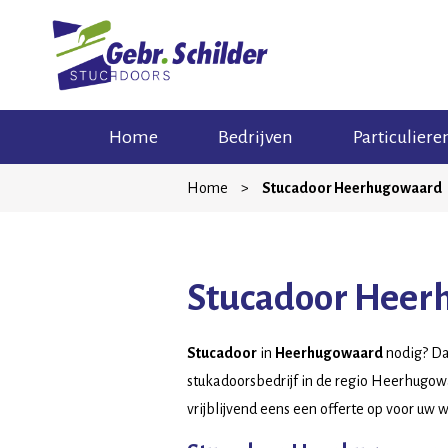
Skip
Home
Bedrijven
Particuliere
to
content
Home
>
Stucadoor Heerhugowaard
Stucadoor Heer
Stucadoor
in
Heerhugowaard
nodig? Dan
stukadoorsbedrijf in de regio Heerhugowa
vrijblijvend eens een offerte op voor uw 