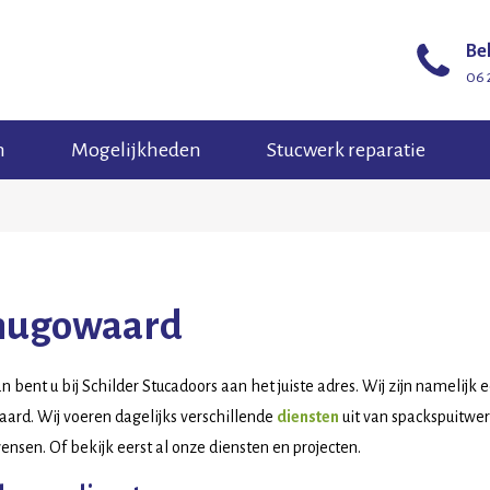
Bel
06 
n
Mogelijkheden
Stucwerk reparatie
hugowaard
 bent u bij Schilder Stucadoors aan het juiste adres. Wij zijn namelijk
ard. Wij voeren dagelijks verschillende
diensten
uit van spackspuitwer
wensen. Of bekijk eerst al onze diensten en projecten.