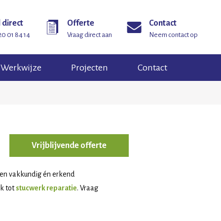
 direct
Offerte
Contact
20 01 84 14
Vraag direct aan
Neem contact op
Werkwijze
Projecten
Contact
Vrijblijvende offerte
 een vakkundig én erkend
k tot
stucwerk reparatie
. Vraag