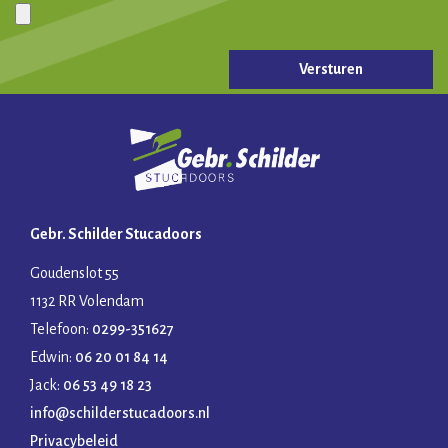
Gelieve dit veld leeg te laten.
Gebr. Schilder Stucadoors
Goudenslot 55
1132 RR Volendam
Telefoon:
0299-351627
Edwin:
06 20 01 84 14
Jack:
06 53 49 18 23
info@schilderstucadoors.nl
Privacybeleid