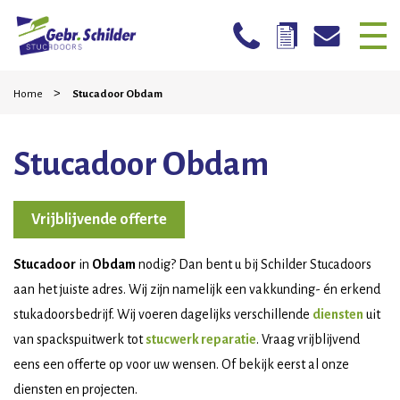
Skip
Home
>
to
Home
Stucadoor Obdam
content
Bedrijven
Stucadoor Obdam
Particulieren
Mogelijkheden
Vrijblijvende offerte
Stucwerk reparatie
Stucadoor
in
Obdam
nodig? Dan bent u bij Schilder Stucadoors
Werkwijze
aan het juiste adres. Wij zijn namelijk een vakkunding- én erkend
stukadoorsbedrijf. Wij voeren dagelijks verschillende
diensten
uit
Projecten
van spackspuitwerk tot
stucwerk reparatie
. Vraag vrijblijvend
Contact
eens een offerte op voor uw wensen. Of bekijk eerst al onze
diensten en projecten.