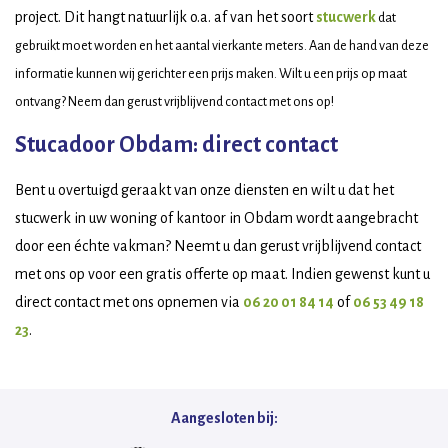
project. Dit hangt natuurlijk o.a. af van het soort
stucwerk
dat
gebruikt moet worden en het aantal vierkante meters. Aan de hand van deze
informatie kunnen wij gerichter een prijs maken. Wilt u een prijs op maat
ontvang? Neem dan gerust vrijblijvend contact met ons op!
Stucadoor Obdam: direct contact
Bent u overtuigd geraakt van onze diensten en wilt u dat het
stucwerk in uw woning of kantoor in Obdam wordt aangebracht
door een échte vakman? Neemt u dan gerust vrijblijvend contact
met ons op voor een gratis offerte op maat. Indien gewenst kunt u
direct contact met ons opnemen via
06 20 01 84 14
of
06 53 49 18
23
.
Aangesloten bij: