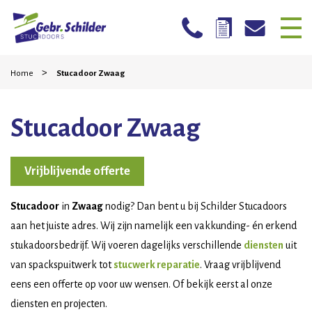
Skip
Home
>
to
Home
Stucadoor Zwaag
content
Bedrijven
Stucadoor Zwaag
Particulieren
Mogelijkheden
Vrijblijvende offerte
Stucwerk reparatie
Stucadoor
in
Zwaag
nodig? Dan bent u bij Schilder Stucadoors
Werkwijze
aan het juiste adres. Wij zijn namelijk een vakkunding- én erkend
stukadoorsbedrijf. Wij voeren dagelijks verschillende
diensten
uit
Projecten
van spackspuitwerk tot
stucwerk reparatie
. Vraag vrijblijvend
Contact
eens een offerte op voor uw wensen. Of bekijk eerst al onze
diensten en projecten.