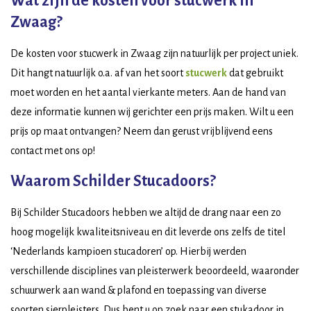
Wat zijn de kosten voor stucwerk in
Zwaag?
De kosten voor stucwerk in Zwaag zijn natuurlijk per project uniek.
Dit hangt natuurlijk o.a. af van het soort
stucwerk
dat gebruikt
moet worden en het aantal vierkante meters. Aan de hand van
deze informatie kunnen wij gerichter een prijs maken. Wilt u een
prijs op maat ontvangen? Neem dan gerust vrijblijvend eens
contact met ons op!
Waarom Schilder Stucadoors?
Bij Schilder Stucadoors hebben we altijd de drang naar een zo
hoog mogelijk kwaliteitsniveau en dit leverde ons zelfs de titel
‘Nederlands kampioen stucadoren’ op. Hierbij werden
verschillende disciplines van pleisterwerk beoordeeld, waaronder
schuurwerk aan wand & plafond en toepassing van diverse
soorten sierpleisters. Dus bent u op zoek naar een stukadoor in