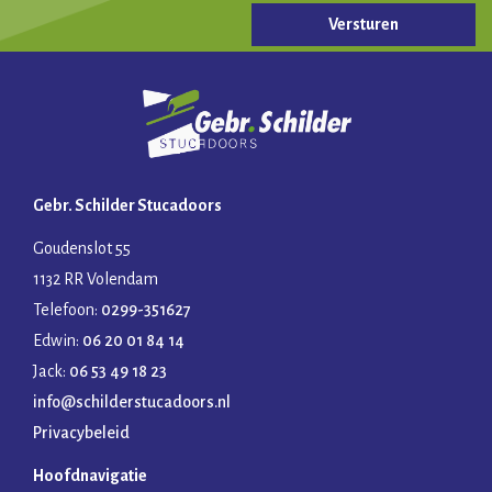
Gelieve dit veld leeg te laten.
Gebr. Schilder Stucadoors
Goudenslot 55
1132 RR Volendam
Telefoon:
0299-351627
Edwin:
06 20 01 84 14
Jack:
06 53 49 18 23
info@schilderstucadoors.nl
Privacybeleid
Hoofdnavigatie