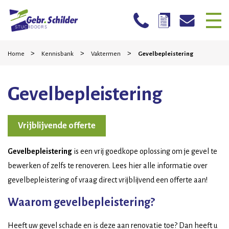
Skip
Home
>
>
>
to
Home
Kennisbank
Vaktermen
Gevelbepleistering
content
Bedrijven
Gevelbepleistering
Particulieren
Mogelijkheden
Vrijblijvende offerte
Stucwerk reparatie
Gevelbepleistering
is een vrij goedkope oplossing om je gevel te
Werkwijze
bewerken of zelfs te renoveren. Lees hier alle informatie over
gevelbepleistering of vraag direct vrijblijvend een offerte aan!
Projecten
Waarom gevelbepleistering?
Contact
Heeft uw gevel schade en is deze aan renovatie toe? Dan heeft u