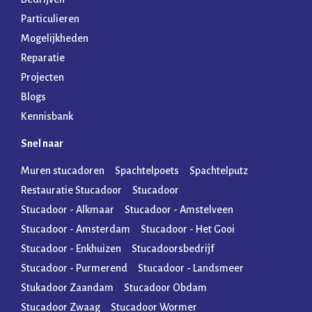
Particulieren
Mogelijkheden
Reparatie
Projecten
Blogs
Kennisbank
Snel naar
Muren stucadoren
Spachtelpoets
Spachtelputz
Restauratie Stucadoor
Stucadoor
Stucadoor - Alkmaar
Stucadoor - Amstelveen
Stucadoor - Amsterdam
Stucadoor - Het Gooi
Stucadoor - Enkhuizen
Stucadoorsbedrijf
Stucadoor - Purmerend
Stucadoor - Landsmeer
Stukadoor Zaandam
Stucadoor Obdam
Stucadoor Zwaag
Stucadoor Wormer