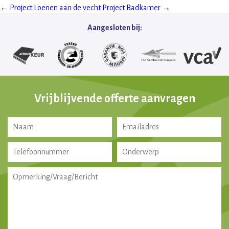
←
Project Loenen aan de vecht
Project Badkamer
→
Post
navigation
Aangesloten bij:
Vrijblijvende offerte aanvragen