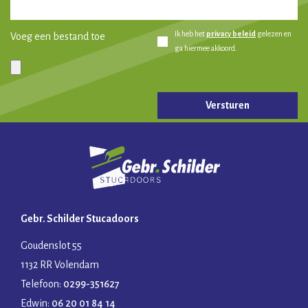
Ik heb het
privacy beleid
gelezen en
Voeg een bestand toe
ga hiermee akkoord.
Gelieve dit veld leeg te laten.
Gebr. Schilder Stucadoors
Goudenslot 55
1132 RR Volendam
Telefoon:
0299-351627
Edwin:
06 20 01 84 14