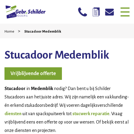
Skip
Home
>
to
Home
Stucadoor Medemblik
content
Bedrijven
Stucadoor Medemblik
Particulieren
Mogelijkheden
Vrijblijvende offerte
Stucwerk reparatie
Stucadoor
in
Medemblik
nodig? Dan bent u bij Schilder
Werkwijze
Stucadoors aan het juiste adres. Wij zijn namelijk een vakkunding-
én erkend stukadoorsbedrijf. Wij voeren dagelijksverschillende
Projecten
diensten
uit van spackspuitwerk tot
stucwerk reparatie
. Vraag
Contact
vrijblijvend eens een offerte op voor uw wensen. Of bekijk eerst al
onze diensten en projecten.