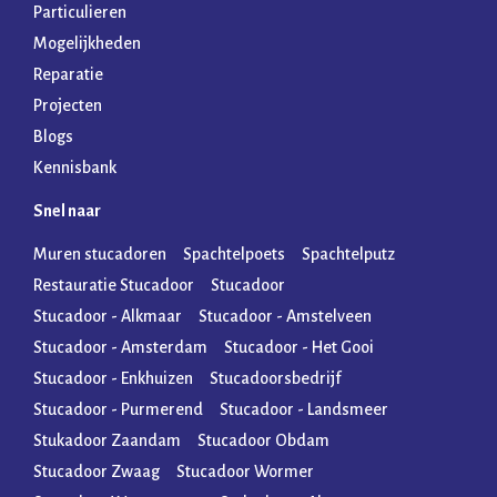
Particulieren
Mogelijkheden
Reparatie
Projecten
Blogs
Kennisbank
Snel naar
Muren stucadoren
Spachtelpoets
Spachtelputz
Restauratie Stucadoor
Stucadoor
Stucadoor - Alkmaar
Stucadoor - Amstelveen
Stucadoor - Amsterdam
Stucadoor - Het Gooi
Stucadoor - Enkhuizen
Stucadoorsbedrijf
Stucadoor - Purmerend
Stucadoor - Landsmeer
Stukadoor Zaandam
Stucadoor Obdam
Stucadoor Zwaag
Stucadoor Wormer