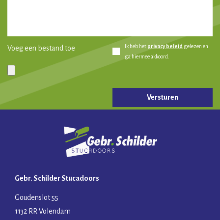
Ik heb het
privacy beleid
gelezen en
Voeg een bestand toe
ga hiermee akkoord.
Gelieve dit veld leeg te laten.
Gebr. Schilder Stucadoors
Goudenslot 55
1132 RR Volendam