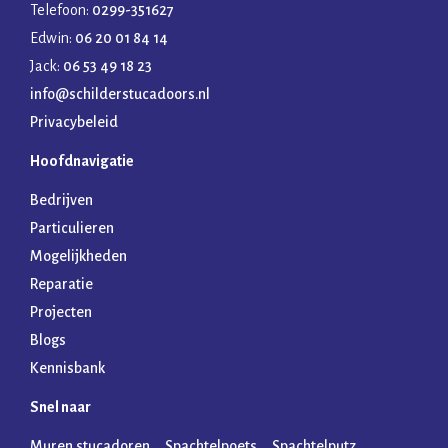
Telefoon:
0299-351627
Edwin:
06 20 01 84 14
Jack:
06 53 49 18 23
info@schilderstucadoors.nl
Privacybeleid
Hoofdnavigatie
Bedrijven
Particulieren
Mogelijkheden
Reparatie
Projecten
Blogs
Kennisbank
Snel naar
Muren stucadoren
Spachtelpoets
Spachtelputz