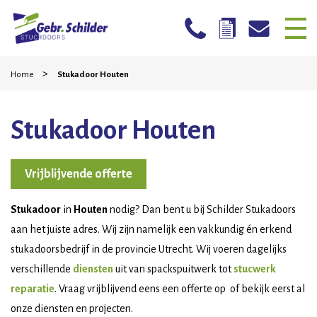
Skip
Home
>
to
Home
Stukadoor Houten
content
Bedrijven
Stukadoor Houten
Particulieren
Mogelijkheden
Vrijblijvende offerte
Stucwerk reparatie
Stukadoor
in
Houten
nodig? Dan bent u bij Schilder Stukadoors
Werkwijze
aan het juiste adres. Wij zijn namelijk een vakkundig én erkend
stukadoorsbedrijf in de provincie Utrecht. Wij voeren dagelijks
Projecten
verschillende
diensten
uit van spackspuitwerk tot
stucwerk
Contact
reparatie
. Vraag vrijblijvend eens een offerte op of bekijk eerst al
onze diensten en projecten.