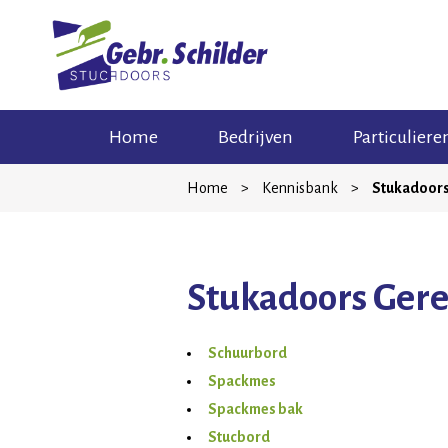
Skip
Home
Bedrijven
Particuliere
to
content
Home
>
Kennisbank
>
Stukadoor
Stukadoors Ger
Schuurbord
Spackmes
Spackmes bak
Stucbord