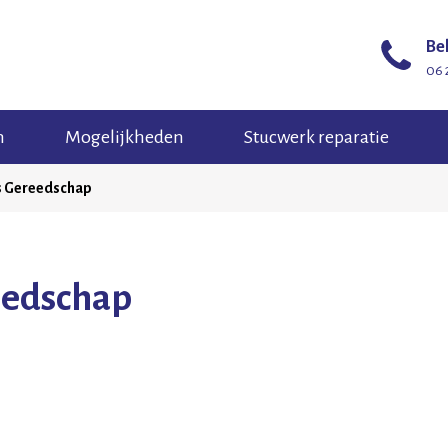
Bel
06 
n
Mogelijkheden
Stucwerk reparatie
s Gereedschap
eedschap