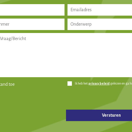
Ik heb het
privacy beleid
gelezen en ga h
tand toe
ld leeg te laten.