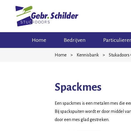
Skip
Home
Bedrijven
Particuliere
to
content
Home
>
Kennisbank
>
Stukadoors
Spackmes
Een spackmes is een metalen mes die een 
Bij spackspuiten wordt er door middel va
door een mes glad gestreken.