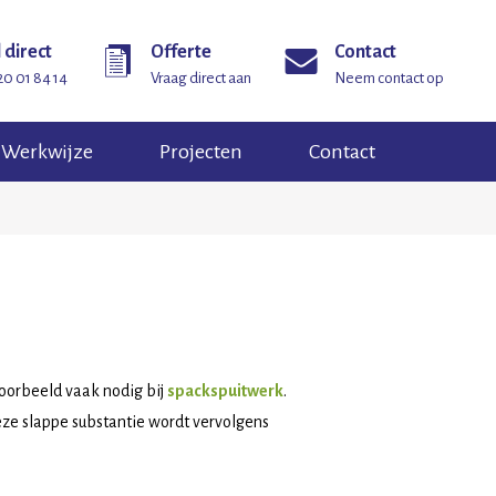
 direct
Offerte
Contact
20 01 84 14
Vraag direct aan
Neem contact op
Werkwijze
Projecten
Contact
voorbeeld vaak nodig bij
spackspuitwerk
.
eze slappe substantie wordt vervolgens