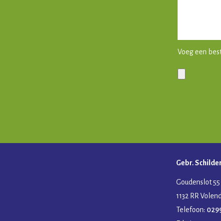
Voeg een bes
Gelieve dit ve
Gebr. Schilde
Goudenslot 55
1132 RR Vole
Telefoon:
029