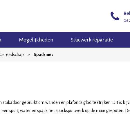
Bel
06 
n
Mogelijkheden
Stucwerk reparatie
 Gereedschap
>
Spackmes
stukadoor gebruikt om wanden en plafonds glad te strijken. Dit is bij
n een spuit, water en spack het spackspuitwerk op de muur gespoten. D