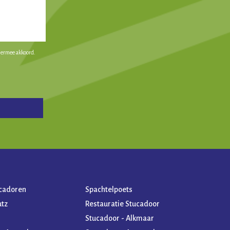
iermee akkoord.
cadoren
Spachtelpoets
utz
Restauratie Stucadoor
Stucadoor - Alkmaar