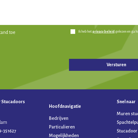
Ik heb het
privacy beleid
gelezen en ga h
tand toe
ld leeg te laten.
r Stucadoors
Snel naar
Hoofdnavigatie
Muren stu
Bedrijven
ndam
Spachtelp
Particulieren
9-351627
Stucadoor
Mogelijkheden