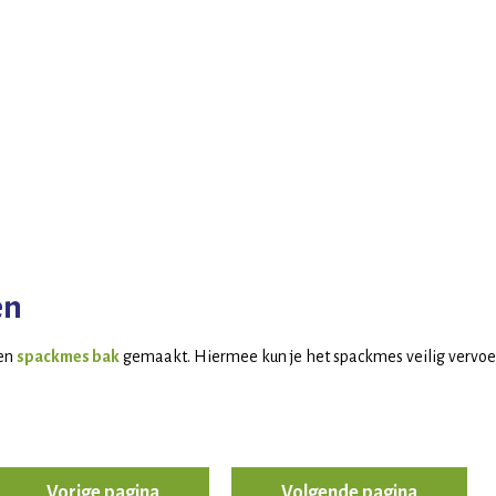
en
een
spackmes bak
gemaakt. Hiermee kun je het spackmes veilig vervoe
Vorige pagina
Volgende pagina