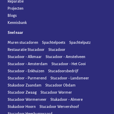
Reparatie
Projecten
Blogs
Kennisbank
Snel naar
Muren stucadoren
Spachtelpoets
Spachtelputz
Restauratie Stucadoor
Stucadoor
Stucadoor - Alkmaar
Stucadoor - Amstelveen
Stucadoor - Amsterdam
Stucadoor - Het Gooi
Stucadoor - Enkhuizen
Stucadoorsbedrijf
Stucadoor - Purmerend
Stucadoor - Landsmeer
Stukadoor Zaandam
Stucadoor Obdam
Stucadoor Zwaag
Stucadoor Wormer
Stucadoor Wormerveer
Stukadoor - Almere
Stukadoor Hoorn
Stucadoor Wervershoof
Stucadoor Heerhugowaard