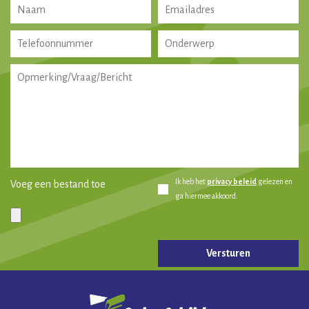
Ik heb het
privacy beleid
gelezen en
Voeg een bestand toe
ga hiermee akkoord.
Gelieve dit veld leeg te laten.