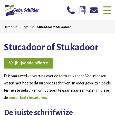
Skip
Home
>
>
to
Home
Blogs
Stucadoor of Stukadoor
content
Bedrijven
Stucadoor of Stukadoor
Particulieren
Mogelijkheden
Vrijblijvende offerte
Stucwerk reparatie
Er is vaak veel verwarring over de term stukadoor. Veel mensen
Werkwijze
weten niet hoe ze dit nu precies schrijven. In ieder geval zijn beide
termen te gebruiken om op zoek te gaan naar een vakman die je
Projecten
de
muren laat stucadoren
.
Contact
De juiste schrijfwijze